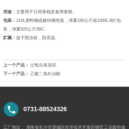
用途：
主要用于日用香精及食用香精。
包装：
210L塑料桶或镀锌桶包装，净重185公斤或1000L IBC包
装，净重925公斤/IBC。
贮藏：
放于阴凉处，防高温。
上一个产品：
过氧化氢蒎烷
下一个产品：
乙酸二氢松油酯
0731-88524326
工厂地址： 湖南省长沙市望城区经济技术开发区铜官工业园华城