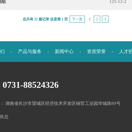
脑酯
125-12-2
总共有 22 篇记录 这是第 1 页
下一页
1
2
3
们
产品与服务
新闻中心
资质荣誉
人才
-
-
-
-
0731-88524326
： 湖南省长沙市望城区经济技术开发区铜官工业园华城路89号
3 肖总