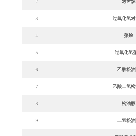
2
对孟烷
3
过氧化氢对
4
蒎烷
5
过氧化氢
6
乙酸松油
7
乙酸二氢松
8
松油醇
9
二氢松油