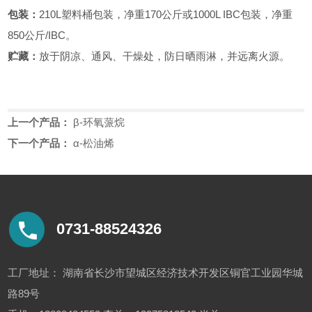
包装：
210L塑料桶包装，净重170公斤或1000L IBC包装，净重
850公斤/IBC。
贮藏：
放于阴凉、通风、干燥处，防日晒雨淋，并远离火源。
上一个产品：
β-环氧蒎烷
下一个产品：
α-松油烯
0731-88524326
工厂地址： 湖南省长沙市望城区经济技术开发区铜官工业园华城
路89号