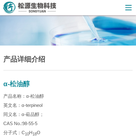
产品详细介绍
α-松油醇
产品名称：α-松油醇
英文名：α-terpineol
同义名：α-萜品醇；
CAS No.:98-55-5
分子式：C
H
O
10
18